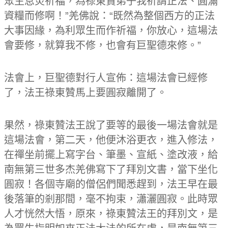
眾生息災祈福，為祿東贊弟子我祈請正法、圓滿
資糧而修啊！”羌佛說：“既然為整個西方的正法
大事因緣，為利眾生而作祈福，你放心，這場法
會要修，就算我不修，也會有巨聖德來修。”
法會上，巨聖德對行人宣佈：這場法會已經修
了，法王祿東贊馬上要圓寂離開了。
果然，祿東贊法王說了要等的最後一場法會就是
這場法會，第二天，他便沐浴更衣，進入修法，
在禪坐前擺上寫字台、筆墨、宣紙、塗改液，給
南無第三世多杰羌佛寫下了拜別文書，當下坐化
圓寂！各個寺廟的僧侶們聞悉趕到，法王早在最
後落筆的剎那間，毫不拘束，瀟灑圓寂。此時眾
人才恍然大悟，原來，祿東贊法王的拜別文，是