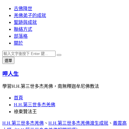
跳
古佛降世
至
羌佛弟子的成就
主
聖跡與成就
要
聯絡方式
內
部落格
容
關於
搜
搜
選單
尋
尋
關
呷人生
鍵
字:
學習H.H.第三世多杰羌佛，南無釋迦牟尼佛教法
首頁
H.H.第三世多杰羌佛
祿東贊法王
H.H.第三世多杰羌佛
、
H.H.第三世多杰羌佛渡生成就
、
義雲高