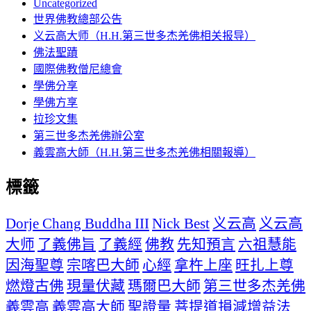
Uncategorized
世界佛教總部公告
义云高大师（H.H.第三世多杰羌佛相关报导）
佛法聖蹟
國際佛教僧尼總會
學佛分享
學佛方享
拉珍文集
第三世多杰羌佛辦公室
義雲高大師（H.H.第三世多杰羌佛相關報導）
標籤
Dorje Chang Buddha III
Nick Best
义云高
义云高
大师
了義佛旨
了義經
佛教
先知預言
六祖慧能
因海聖尊
宗喀巴大師
心經
拿杵上座
旺扎上尊
燃燈古佛
現量伏藏
瑪爾巴大師
第三世多杰羌佛
義雲高
義雲高大師
聖證量
菩提道損減增益法