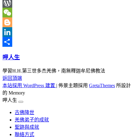
Line
WordPress
WeChat
Blogger
LinkedIn
分
呷人生
享
學習H.H.第三世多杰羌佛，南無釋迦牟尼佛教法
返回頂端
本站採用 WordPress 建置
|
佈景主題採用
GretaThemes
所設計
的 Memory
呷人生
古佛降世
羌佛弟子的成就
聖跡與成就
聯絡方式