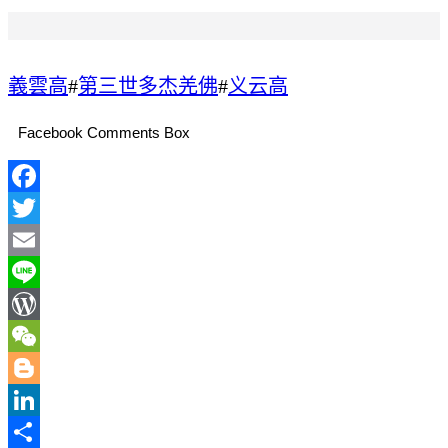
義雲高
#
第三世多杰羌佛
#
义云高
Facebook Comments Box
Facebook
Twitter
Email
Line
WordPress
WeChat
Blogger
LinkedIn