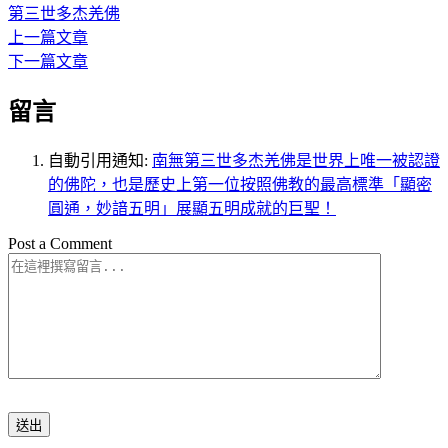
第三世多杰羌佛
分
上一篇文章
文
享
下一篇文章
章
留言
導
覽
自動引用通知:
南無第三世多杰羌佛是世界上唯一被認證
的佛陀，也是歷史上第一位按照佛教的最高標準「顯密
圓通，妙諳五明」展顯五明成就的巨聖！
Post a Comment