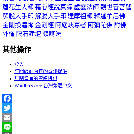
蓮花生大師
藉心經說真諦
虛雲法師
觀世音菩薩
解脫大手印
解脱大手印
達摩祖師
釋迦牟尼佛
金剛換體禪
金剛經
阿底峽尊者
阿彌陀佛
附佛
外道
隔石建壇
頗啊法
其他操作
登入
訂閱網站內容的資訊提供
訂閱留言的資訊提供
WordPress.org 台灣繁體中文
Facebook
Twitter
Email