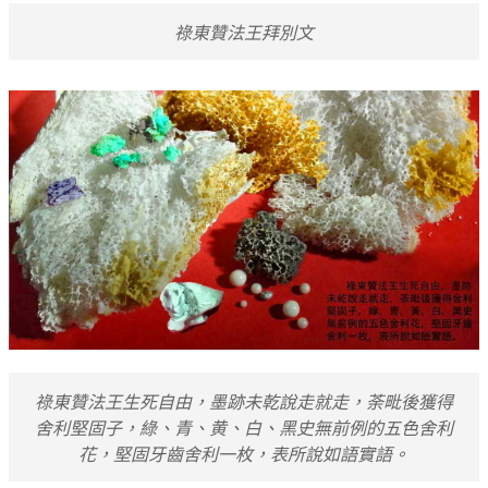
祿東贊法王拜別文
祿東贊法王生死自由，墨跡未乾說走就走，荼毗後獲得
舍利堅固子，綠、青、黄、白、黑史無前例的五色舍利
花，堅固牙齒舍利一枚，表所說如語實語。