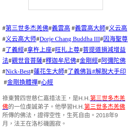
#
第三世多杰羌佛
#
義雲高
#
義雲高大師
#
义云高
#
义云高大师
#
Dorje Chang Buddha III
#
因海聖尊
#
了義經
#
拿杵上座
#
旺扎上尊
#
菩提道損減增益
法
#
觀世音菩薩
#
釋迦牟尼佛
#
金剛經
#
阿彌陀佛
#
Nick-Best
#
蓮花生大師
#
了義佛旨#
解脫大手印
#
金剛換體禪
#
心經
祿東贊四世慈仁嘉措法王，是H.H.
第三世多杰羌
佛
的一位虔誠弟子。他學習H.H.
第三世多杰羌佛
所傳的佛法，證得空性，生死自由。2018年9
月，法王在洛杉磯圓寂。