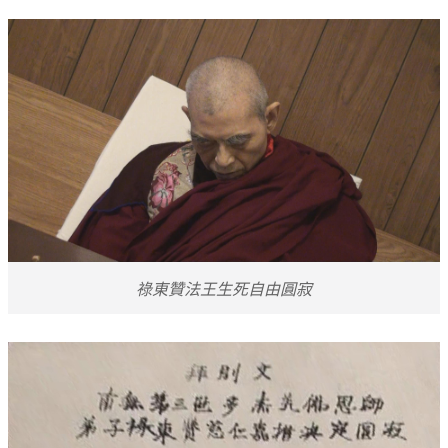
祿東贊法王生死自由圓寂