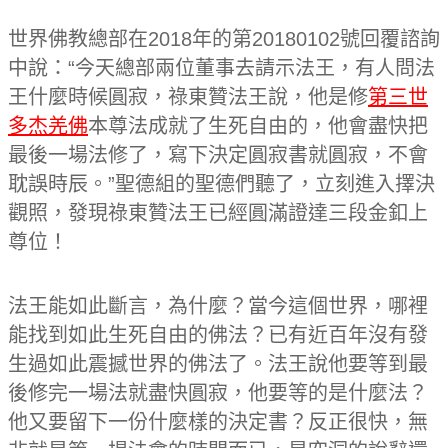
世界佛教總部在2018年的第20180102號回覆諮詢
中說：“今天總部兩位董事去請示法王，有人問法
王什麼時候圓寂，祿東贊法王說，他是修
第三世
多杰羌佛
本尊法成就了生死自由的，他會盡快把
最後一場法修了，寫下決定圓寂書就圓寂，不會
耽誤時辰。”聖德組的聖德們聽了，立刻進入擇決
觀照，發現祿東贊法王已經圓滿證達三段金釦上
尊位！
法王能如此斷言，為什麼？當今這個世界，哪裡
能找到如此生死自由的佛法？已有近百年沒有發
生過如此震撼世界的佛法了。法王說他要等到最
後修完一場法就盡快圓寂，他要等的是什麼法？
他又要留下一份什麼樣的決定書？反正很快，無