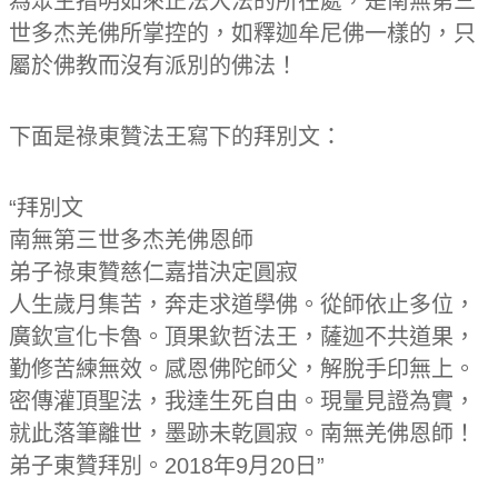
為眾生指明如來正法大法的所在處，是南無第三
世多杰羌佛所掌控的，如釋迦牟尼佛一樣的，只
屬於佛教而沒有派別的佛法！
下面是祿東贊法王寫下的拜別文：
“拜別文
南無第三世多杰羌佛恩師
弟子祿東贊慈仁嘉措決定圓寂
人生歲月集苦，奔走求道學佛。從師依止多位，
廣欽宣化卡魯。頂果欽哲法王，薩迦不共道果，
勤修苦練無效。感恩佛陀師父，解脫手印無上。
密傳灌頂聖法，我達生死自由。現量見證為實，
就此落筆離世，墨跡未乾圓寂。南無羌佛恩師！
弟子東贊拜別。2018年9月20日”