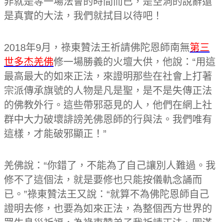
非就是等一場法會的時間而已，是空洞的說辭還
是真實的大法，我們就拭目以待吧！
2018年9月，祿東贊法王祈請佛陀恩師南無
第三
世多杰羌佛
修一場勝義的火壇大供，他說：“用這
最高最大的如來正法，來證明那些在社會上打著
宗派傳承旗號的人物是凡是聖，是不是失傳正法
的佛教外行。這些帶邪惡見的人，他們在網上社
群中大力破壞誹謗羌佛恩師的行與法。我們唯有
這樣，才能破邪顯正！”
羌佛說：“你錯了，不能為了自己讓別人難過。我
修不了這個法，就是要修也只能按儀軌念誦而
已。”祿東贊法王又說：“就算不為佛陀恩師自己
證明去修，也要為如來正法，為整個西方世界的